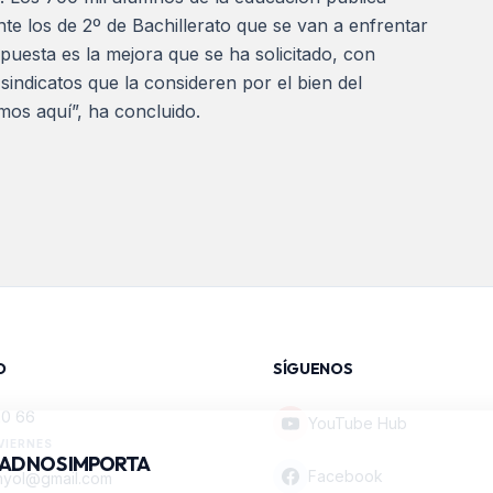
e los de 2º de Bachillerato que se van a enfrentar
uesta es la mejora que se ha solicitado, con
indicatos que la consideren por el bien del
mos aquí”, ha concluido.
O
SÍGUENOS
20 66
YouTube Hub
VIERNES
DAD NOS IMPORTA
Facebook
nyol@gmail.com