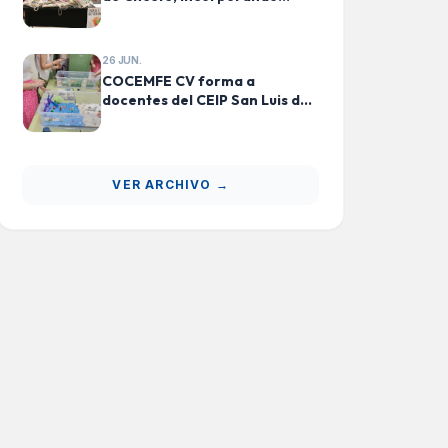
actividades de educación
ecosocial para más de 230
niños y niñas
26 JUN.
COCEMFE CV forma a
docentes del CEIP San Luis de
Buñol en estrategias inclusivas
para el alumnado con TEA
VER ARCHIVO →