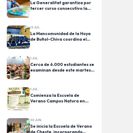
La Generalitat garantiza por
tercer curso consecutivo la
gratuidad de la educación de
0 a 3 años con una inversión
de 163 millones de euros
13 JUL.
La Mancomunidad de la Hoya
de Buñol-Chiva coordina el
inicio de las Escuelas de
Verano en cinco municipios
1 JUL.
Cerca de 6.000 estudiantes se
examinan desde este martes
en la convocatoria
extraordinaria de la PAU en la
Comunitat Valenciana
1 JUL.
Comienza la Escuela de
Verano Campus Natura en
Godelleta
30 JUN.
Se inicia la Escuela de Verano
de Cheste, incorporando