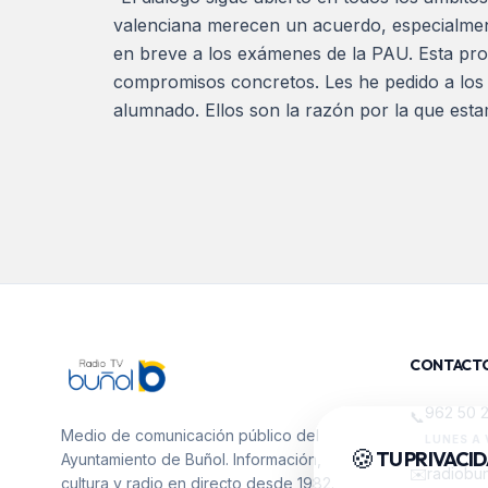
valenciana merecen un acuerdo, especialment
en breve a los exámenes de la PAU. Esta prop
compromisos concretos. Les he pedido a los s
alumnado. Ellos son la razón por la que esta
CONTACT
962 50 
📞
Medio de comunicación público del
LUNES A 
🍪
TU PRIVACI
Ayuntamiento de Buñol. Información,
✉️
radiobu
cultura y radio en directo desde 1982.