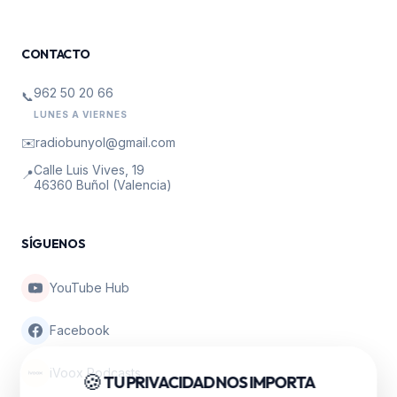
CONTACTO
962 50 20 66
📞
LUNES A VIERNES
✉️
radiobunyol@gmail.com
Calle Luis Vives, 19
📍
46360 Buñol (Valencia)
SÍGUENOS
YouTube Hub
Facebook
iVoox Podcasts
🍪
TU PRIVACIDAD NOS IMPORTA