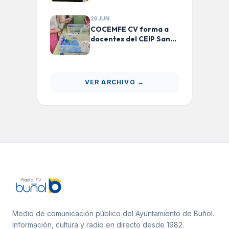
actividades de
educación ecosocial
26 JUN.
para más de 230 niños y
COCEMFE CV forma a
niñas
docentes del CEIP San
Luis de Buñol en
estrategias inclusivas
para el alumnado con
TEA
VER ARCHIVO →
Medio de comunicación público del Ayuntamiento de Buñol.
Información, cultura y radio en directo desde 1982.