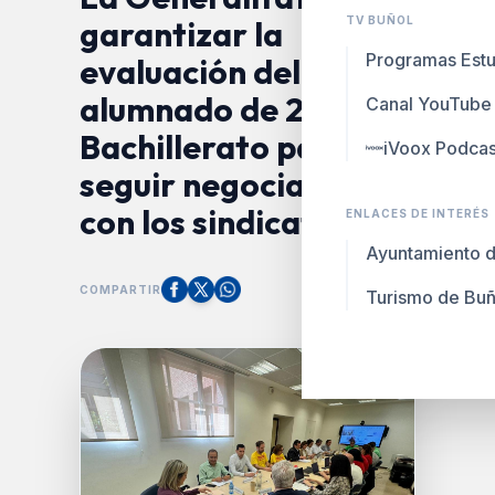
garantizar la
TV BUÑOL
Programas Estu
evaluación del
alumnado de 2º de
Canal YouTube
Bachillerato para
iVoox Podcas
seguir negociando
con los sindicatos
ENLACES DE INTERÉS
Ayuntamiento d
COMPARTIR
Turismo de Buñ