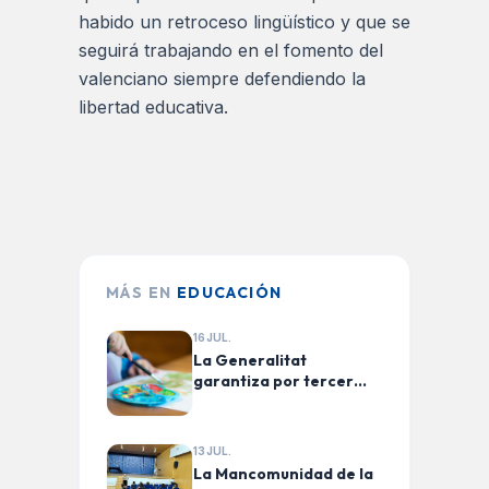
habido un retroceso lingüístico y que se
seguirá trabajando en el fomento del
valenciano siempre defendiendo la
libertad educativa.
MÁS EN
EDUCACIÓN
16 JUL.
La Generalitat
garantiza por tercer
curso consecutivo la
gratuidad de la
educación de 0 a 3 años
13 JUL.
con una inversión de 163
La Mancomunidad de la
millones de euros