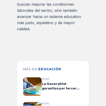
buscan mejorar las condiciones
laborales del sector, sino también
avanzar hacia un sistema educativo
más justo, equitativo y de mayor
calidad.
MÁS EN
EDUCACIÓN
16 JUL.
La Generalitat
garantiza por tercer
curso consecutivo la
gratuidad de la
educación de 0 a 3 años
13 JUL.