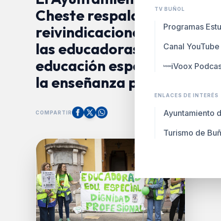
Cheste respalda las
TV BUÑOL
Programas Estu
reivindicaciones de
las educadoras de
Canal YouTube
educación especial y
iVoox Podcas
la enseñanza pública
ENLACES DE INTERÉS
Ayuntamiento d
COMPARTIR
Turismo de Buñ