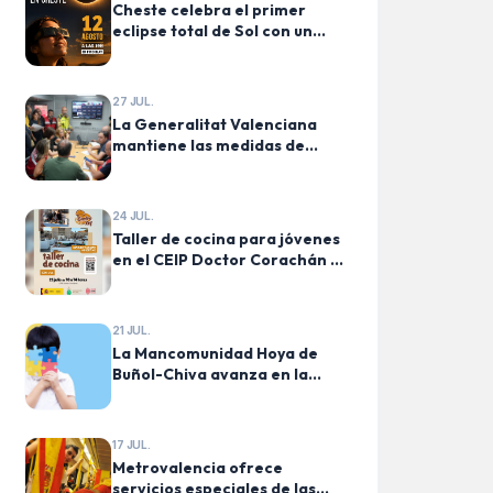
Cheste celebra el primer
eclipse total de Sol con un
acto de observación gratuito
en Pino Blay
27 JUL.
La Generalitat Valenciana
mantiene las medidas de
confinamiento y evacuación
establecidas en los municipios
afectados por el incendio
24 JUL.
forestal de la Vall d’Uixó
Taller de cocina para jóvenes
en el CEIP Doctor Corachán de
Chiva mañana sábado
21 JUL.
La Mancomunidad Hoya de
Buñol-Chiva avanza en la
atención a las personas con
autismo en el medio rural
17 JUL.
Metrovalencia ofrece
servicios especiales de las