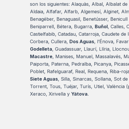
son los siguientes: Alaquàs, Albal, Albalat de
Aldaia, Alfafar, Alfarb, Algemesí, Alginet, A
Benagéber, Benaguasil, Benetússer, Benicull
Beniparrell, Bétera, Bugarra,
Buñol
, Calles,
Castielfabib, Catadau, Catarroja, Caudete de
Corbera, Cullera,
Dos Aguas
, l’Énova, Fava
Godelleta
, Guadassuar, Llaurí, Llíria, Llocno
Macastre
, Manises, Manuel, Massalavés, Ma
Paiporta, Paterna, Pedralba, Picanya, Picass
Poblet, Rafelguaraf, Real, Requena, Riba-roja
Siete Aguas
, Silla, Sinarcas, Sollana, Sot d
Torrent, Tous, Tuéjar, Turís, Utiel, València 
Xeraco, Xirivella y
Yátova
.