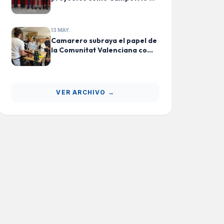
Utiel supondrán un “antes y
después” para el desarrollo
económico e industrial de la
13 MAY.
Comunitat Valenciana
Camarero subraya el papel de
la Comunitat Valenciana como
referente nacional en
formación especializada en
luthería
VER ARCHIVO →