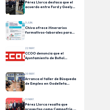
Pérez Llorca destaca que el
acuerdo entre Ford y Geely
“garantiza el futuro de miles
de trabajadores de la
Comunitat Valenciana”
3 JUN.
Chiva ofrece itinerarios
formativos-laborales para
personas afectadas por la
DANA
22 MAY.
CCOO denuncia que el
Ayuntamiento de Buñol
incumple los acuerdos y
deteriora los servicios
públicos municipales
20 MAY.
Arranca el taller de Búsqueda
de Empleo en Godelleta
organizado por la
Mancomunidad de La Hoya de
Buñol-Chiva
13 MAY.
Pérez Llorca resalta que
proyectos como Campofrío en